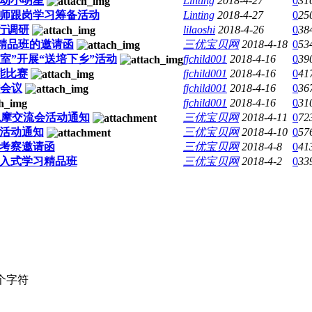
动小明星
Linting
2018-4-27
0
31
师跟岗学习筹备活动
Linting
2018-4-27
0
25
行调研
lilaoshi
2018-4-26
0
38
习精品班的邀请函
三优宝贝网
2018-4-18
0
53
室”开展“送培下乡”活动
fjchild001
2018-4-16
0
39
能比赛
fjchild001
2018-4-16
0
41
作会议
fjchild001
2018-4-16
0
36
fjchild001
2018-4-16
0
31
观摩交流会活动通知
三优宝贝网
2018-4-11
0
72
流活动通知
三优宝贝网
2018-4-10
0
57
观考察邀请函
三优宝贝网
2018-4-8
0
41
入式学习精品班
三优宝贝网
2018-4-2
0
33
个字符