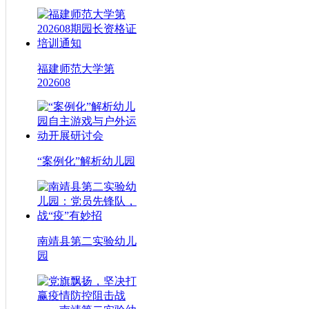
福建师范大学第
202608
“案例化”解析幼儿园
南靖县第二实验幼儿
园