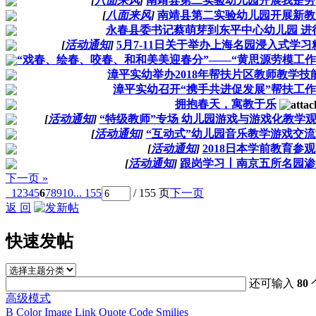
[
八面来风
]
南靖县第二实验幼儿园开展我是劳
[
八面来风
]
南靖县第二实验幼儿园开展新教
永春县委书记蔡萌芽到东平中心幼儿园 进
[
活动通知
]
5月7-11日关于举办上海名园浸入式学
“戏春、绘春、咬春、和和美美迎春分”——“黄思源劳模工作
漳平实幼举办2018年帮扶片区教师教学技
漳平实幼召开“携手共进促发展”帮扶工
拥抱春天，寓教于乐
[
活动通知
]
“特级教师”专场 幼儿园游戏与游戏化教学
[
活动通知
]
“互动式”幼儿园音乐教学游戏交
[
活动通知
]
2018日本学前教育参
[
活动通知
]
跟岗学习丨南京五所名园渗
下一页 »
1
2
3
4
5
6
7
8
9
10
... 155
/ 155 页
下一页
返 回
快速发帖
还可输入
80
高级模式
B
Color
Image
Link
Quote
Code
Smilies