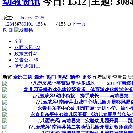
幼教资讯
今日:
1512
|
主题:
308
版主:
Linbo
,
cyn0325
1
2
3
4
5
6
7
8
9
10
... 155
/ 155 页
下一页
返 回
全部
八面来风
522
政策文件
41
公告公示
56
活动通知
111
新窗
全部主题
最新
热门
热帖
精华
更多
作者
回复/查看
最后
[
八面来风
]
“美育滋养 快乐成长”——2018年
幼儿园课程游戏化建设暨音乐、体育游戏化教学交流
[
八面来风
]
幼小衔接 携手成长 ——南靖县第
[
八面来风
]
南靖县山城中心幼儿园开展移风易
永春县东平中心幼儿园开展“走进小学、幼小衔
永春县东平中心幼儿园开展 《幼儿春夏季节传染
[
八面来风
]
南靖县第二实验幼儿园开展——跳
[
八面来风
]
南靖县第二实验幼儿园开展新教师跟岗