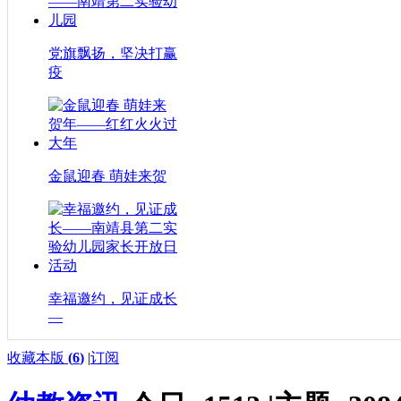
党旗飘扬，坚决打赢
疫
金鼠迎春 萌娃来贺
幸福邀约，见证成长
—
收藏本版
(
6
)
|
订阅