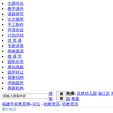
主题综合
教学课件
课题研究
论文随笔
手工制作
环境创设
计划总结
优 质 课
专家讲座
闽南童谣
微 课 堂
园歌欣赏
莆仙戏曲
园所转让
我要招聘
求购园所
商家机构
搜
热搜:
花巷幼儿园
涵江区
搜
索
索
园
教案
福建学前教育网
»
论坛
›
幼教资讯
›
幼教资讯
图片热点