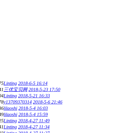
75
Linting
2018-6-5 16:14
41
三优宝贝网
2018-5-23 17:50
04
Linting
2018-5-21 16:33
78
y13709370314
2018-5-6 21:46
36
lilaoshi
2018-5-4 16:03
49
lilaoshi
2018-5-4 15:59
25
Linting
2018-4-27 11:49
41
Linting
2018-4-27 11:34