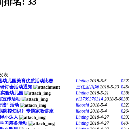
4
|
排名:
33
发表
南靖县幼儿园美育优质活动比赛
Linting
2018-6-5
0
32
研讨会活动通知
三优宝贝网
2018-5-23
0
45
二实验幼儿园
Linting
2018-5-21
0
38
俗宣传活动
y13709370314
2018-5-6
0
38
接” 活动
lilaoshi
2018-5-4
0
32
病防控知识》专题家教讲座
lilaoshi
2018-5-4
0
26
绳小达人
Linting
2018-4-27
0
33
学习筹备活动
Linting
2018-4-27
0
40