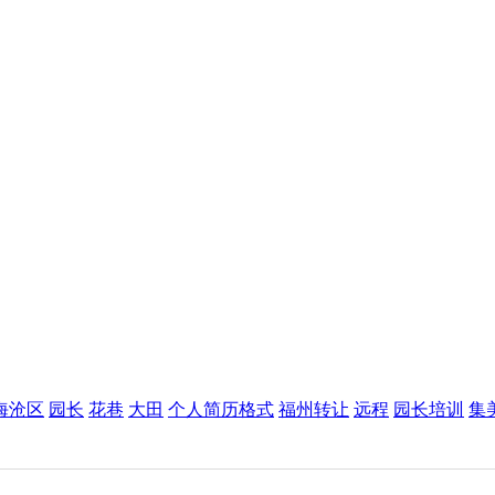
海沧区
园长
花巷
大田
个人简历格式
福州转让
远程
园长培训
集