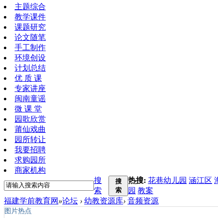
主题综合
教学课件
课题研究
论文随笔
手工制作
环境创设
计划总结
优 质 课
专家讲座
闽南童谣
微 课 堂
园歌欣赏
莆仙戏曲
园所转让
我要招聘
求购园所
商家机构
搜
热搜:
花巷幼儿园
涵江区
搜
索
索
园
教案
福建学前教育网
»
论坛
›
幼教资源库
›
音频资源
图片热点