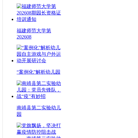
福建师范大学第
202608
“案例化”解析幼儿园
南靖县第二实验幼儿
园