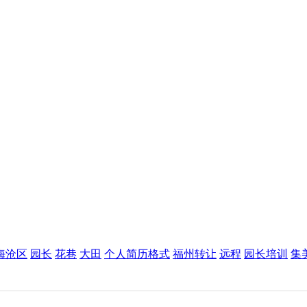
海沧区
园长
花巷
大田
个人简历格式
福州转让
远程
园长培训
集