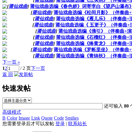
[
莆仙戏曲
]
莆仙戏曲选编《江头别》（伴奏曲+
[
莆仙戏曲
]
莆仙戏曲选编《春色娇》词寄李白《望庐山瀑布》
[
莆仙戏曲
]
莆仙戏曲选编《松间月影》（伴奏曲+
[
莆仙戏曲
]
莆仙戏曲选编《雁儿乐》（伴奏曲+
[
莆仙戏曲
]
莆仙戏曲选编《 五更子》（伴奏曲+
[
莆仙戏曲
]
莆仙戏曲选编《佛引》（伴奏曲+演
[
莆仙戏曲
]
莆仙戏曲选编《石榴红》（伴奏曲+
[
莆仙戏曲
]
莆仙戏曲选编《绛黄龙》（伴奏曲+
[
莆仙戏曲
]
莆仙戏曲选编《罗帐里坐》（伴奏曲+
[
莆仙戏曲
]
莆仙戏曲选编《青纳袄》（伴奏曲+
下一页 »
1
2
/ 2 页
下一页
返 回
快速发帖
还可输入
80
高级模式
B
Color
Image
Link
Quote
Code
Smilies
您需要登录后才可以发帖
登录
|
联系站长