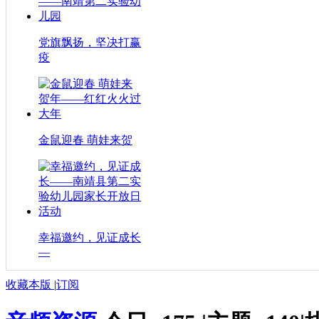
党旗飘扬，坚决打赢
疫
金鼠迎春 萌娃来贺
幸福邀约，见证成长
—
收藏本版
|
订阅