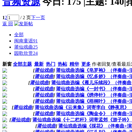
音频资源
今日:
175
|
主题:
140
|
1
2
/ 2 页
下一页
返 回
全部
闽南童谣
91
莆仙戏曲
25
园歌欣赏
24
新窗
全部主题
最新
热门
热帖
精华
更多
作者
回复/查看
最后
[
莆仙戏曲
]
莆仙戏曲选编《皂罗袍》（伴奏曲+
[
莆仙戏曲
]
莆仙戏曲选编《忆多娇》（伴奏曲+
[
莆仙戏曲
]
莆仙戏曲选编《雁儿乐续段》（伴奏曲
[
莆仙戏曲
]
莆仙戏曲选编《一封书》（伴奏曲+
[
莆仙戏曲
]
莆仙戏曲选编《绣停针》（伴奏曲+
[
莆仙戏曲
]
莆仙戏曲选编《梧桐叶》（伴奏曲+
[
莆仙戏曲
]
莆仙戏曲选编《云来集》词寄李白《静夜思》（
[
莆仙戏曲
]
莆仙戏曲选编《陶金令》（伴奏曲+
[
莆仙戏曲
]
莆仙戏曲选编《十二栏杆》词寄孟郊《游子吟》
[
莆仙戏曲
]
莆仙戏曲选编《採花》（伴奏曲+演