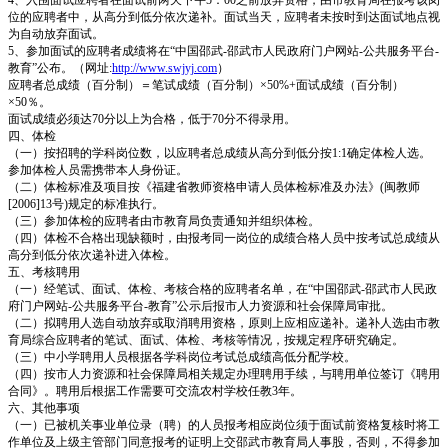
位的应聘者中，从高分到低分依次递补。面试当天，应聘者未按时到达面试地点视
为自动放弃面试。
5、参加面试的应聘者成绩将在“中国邵武-邵武市人民政府门户网站-公共服务平台-
教育”公布。（网址:
http://www.swjyj.com
）
应聘者总成绩（百分制）＝笔试成绩（百分制）×50%+面试成绩（百分制）
×50％。
面试成绩必须达70分以上为合格，低于70分不得录用。
四、体检
（一）按招聘的学科岗位数，以应聘者总成绩从高分到低分按1:1确定体检人选。
参加体检人员需携带本人身份证。
（二）体检标准及项目按《福建省教师资格申请人员体检标准及办法》(闽教师
[2006]13号)规定的标准执行。
（三）参加体检的应聘者由市教育局负责通知并组织体检。
（四）体检不合格出现缺额时，由报考同一岗位的成绩合格人员中按考试总成绩从
高分到低分依次递补进入体检。
五、考核聘用
（一）经笔试、面试、体检、考核合格的应聘者名单，在“中国邵武-邵武市人民政
府门户网站-公共服务平台-教育”公示后报市人力资源和社会保障局审批。
（二）拟聘用人选自动放弃或取消聘用资格，原则上应相应递补。递补人选由市教
育局综合应聘者的笔试、面试、体检、考核等情况，按规定程序研究确定。
（三）中小学聘用人员根据各学科岗位考试总成绩高低分配学校。
（四）按市人力资源和社会保障局相关规定办理聘用手续，与聘用单位签订《聘用
合同》。聘用后根据工作需要可交流农村学校任教3年。
六、其他事项
（一）已被机关事业单位录（聘）的人员报考相应岗位须于面试前资格复核时将工
作单位及上级主管部门同意报考的证明上交邵武市教育局人事股，否则，不得参加