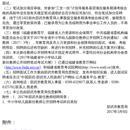
面试。
（二）笔试加分项目审核。对参加“三支一扶”计划等服务基层项目服务期满考核合
格的高校毕业生按有关规定笔试成绩折合百分制后另加5分。符合笔试加分应聘
者，须于3月24日前向邵武市教育局人事股提交服务期满考核合格证明，逾期责任
自负。通过享受政策待遇，已被录用为公务员或聘用为事业单位工作人员的，不再
享受加分政策。
（三）根据《福建省教育厅、福建省人力资源和社会保障厅、中共福建省委机构编
制委员会办公室关于2017年全省中小学幼儿园新任教师公开招聘工作的通知》（闽
教师〔2017〕3号），市教育局及市人力资源和社会保障局组织面试、体检、考核
聘用后，招聘岗位还有空缺的，将进行补充招聘，补充招聘岗位及方案另行通知。
（四）本次新任教师公开招聘考试不指定考试用书，不委托任何社会机构举办各类
培训班。《2017年福建省中小学幼儿园
新任教师公开招聘笔试考试大纲》》已通过福建省教育厅网站
（
http://www.fjedu.gov.cn/
）和福建省教育考试院网站(http:://www.eeafj.cn/)发布。
（五）招聘面试工作方案由邵武市教育局负责制定、发布并组织实施，进入面试应
聘者应关注“中国邵武-邵武市人民政府门户网站-公共服务平台-教育”。
（六）咨询电话：邵武市教育局人事股：0599-6329677,联系人:李老师；0599-
6325792,联系人:熊老师。
（七）本公告由邵武市教育局负责解释。
附件：1、2017年邵武市新任教师招聘简章；
2、中小学幼儿园新任教师公开招聘考试科目类别
邵武市教育局
2017年3月9日
附件：