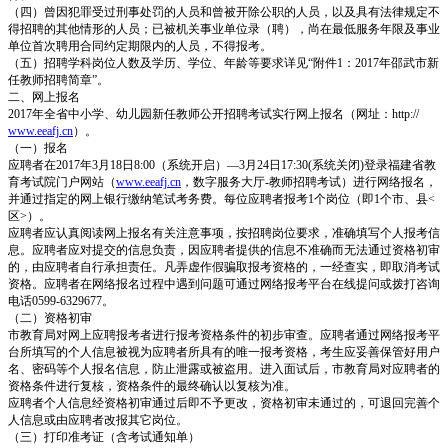
（四）曾因犯罪受过刑事处罚的人员和曾被开除公职的人员，以及具有法律规定不
得招聘的其他情形的人员；已被机关事业单位录（聘），尚在最低服务年限及事业
单位首次聘用合同约定期限内的人员，不得报考。
（五）招聘学科岗位人数及学历、学位、年龄等要求详见“附件1：2017年邵武市新
任教师招聘简章”。
二、网上报名
2017年全省中小学、幼儿园新任教师公开招聘考试实行网上报名（网址：http://
www.eeafj.cn
）。
（一）报名
应聘者在2017年3月18日8:00（系统开启）—3月24日17:30(系统关闭)登录福建省教
育考试院门户网站（
www.eeafj.cn
，数字服务大厅-教师招聘考试）进行网络报名，
并通过指定的网上银行缴纳笔试考务费。每位应聘者报考1个岗位（即1个市、县<
区>）。
应聘者应认真阅读网上报名有关注意事项，按招聘岗位要求，准确填写个人报考信
息。应聘者应对提交的信息负责，因应聘者提供的信息不准确而无法通过资格初审
的，由应聘者自行承担责任。凡弄虚作假骗取报考资格的，一经查实，即取消考试
资格。应聘者在网络报名过程中遇到问题可通过网络报考平台在线提问或拨打咨询
电话0599-6329677。
（二）资格初审
市教育局对网上应聘报考者进行报考资格条件的初步审查。应聘者通过网络报考平
台所填写的个人信息被视为应聘者所具有的唯一报考资格，考生应妥善保管好用户
名、密码等个人报名信息，防止泄露或被盗用。进入面试后，市教育局对应聘者的
资格条件进行复核，资格条件的最终确认以复核为准。
应聘者个人信息经资格初审通过后即不予更改，资格初审未通过的，可退回完善个
人信息或由应聘者改报其它岗位。
（三）打印准考证（含考试通知单）