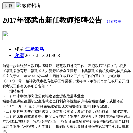
教师招考
回复
2017年邵武市新任教师招聘公告
只看楼主
楼主
江皋鸾鸟
收藏
2017-3-13 21:40:31
为进一步加强我市教师队伍建设，规范教师补充工作，严把教师“入口关”。根据
《福建省教育厅、福建省人力资源和社会保障厅、中共福建省委机构编制委员会办
公室关于2017年全省中小学幼儿园新任教师公开招聘工作的通知》（闽教师
〔2017〕3号）精神及我市教育教学工作需要，现将2017年邵武市新任教师公开招
聘考试工作有关事项公告如下：
一、招聘条件
（一）中小学教师岗位招聘福建省生源应往届毕业生。
福建省生源应往届毕业生指就读全日制高等院校前户籍在福建省的，或报考前
（2017年3月18日前）户籍在福建省且现为福建省常住户口的毕业生。
（二）拥护中国共产党的领导，热爱社会主义，遵纪守法，品行端正，敬业爱生。
（三）尚未取得教师资格证的全日制往届毕业生可以报考，但教师资格证须在2017
年7月31日前取得；尚未取得毕业证、报到证及教师资格证等证书的2017届全日制
应届毕业生也可报考，但毕业证、报到证及教师资格证等须在2017年7月31日前取
得。