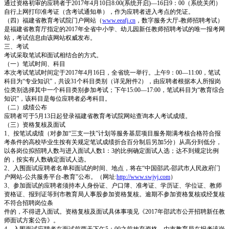
通过资格初审的应聘者于2017年4月10日8:00(系统开启)—16日9：00（系统关闭）
自行上网打印准考证（含考试通知单），作为应聘者进入考点的凭证。
（四）福建省教育考试院门户网站（
www.eeafj.cn
，数字服务大厅-教师招聘考试）
是福建省教育厅指定的2017年全省中小学、幼儿园新任教师招聘考试的唯一报考网
站，考试信息由该网站权威发布。
三、考试
考试采取笔试和面试相结合的方式。
（一）笔试时间、科目
本次考试笔试时间定于2017年4月16日，全省统一举行。上午9：00—11:00，笔试
科目为“专业知识”，共设31个科目类别（详见附件2），由应聘者根据本人所报岗
位类别选择其中一个科目类别参加考试；下午15:00—17:00，笔试科目为“教育综合
知识”，该科目是每位应聘者必考科目。
（二）成绩公布
应聘者可于5月13日起登录福建省教育考试院网站查询本人考试成绩。
（三）资格复核及面试
1、按笔试成绩（对参加“三支一扶”计划等服务基层项目服务期满考核合格符合报
考条件的高校毕业生按有关规定笔试成绩折合百分制后另加5分）从高分到低分，
以各岗位拟招聘人数与进入面试人数1：3的比例确定面试人选；达不到规定比例
的，按实有人数确定面试人选。
2、入围面试应聘者名单和面试的时间、地点，将在“中国邵武-邵武市人民政府门
户网站-公共服务平台-教育”公布。（网址:
http://www.swjyj.com
）
3、参加面试的应聘者须持本人身份证、户口簿、准考证、学历证、学位证、教师
资格证、报到证等到市教育局人事股参加资格复核。逾期不参加资格复核或经复核
不符合招聘岗位条
件的，不得进入面试。资格复核及面试具体事项见《2017年邵武市公开招聘新任教
师面试方案公告》。
4、入围面试应聘者在面试前两天下午5：00之前放弃资格，由市教育局在报考该岗